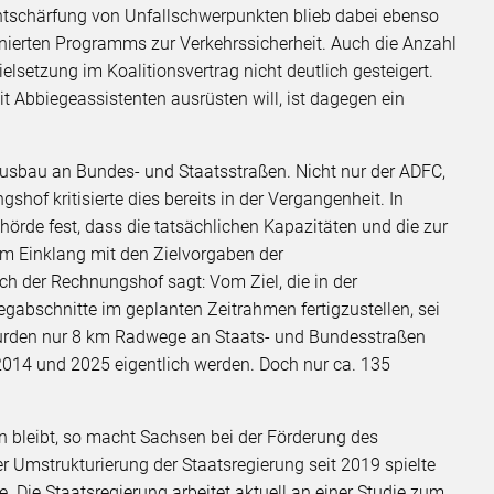
Entschärfung von Unfallschwerpunkten blieb dabei ebenso
nierten Programms zur Verkehrssicherheit. Auch die Anzahl
elsetzung im Koalitionsvertrag nicht deutlich gesteigert.
t Abbiegeassistenten ausrüsten will, ist dagegen ein
au an Bundes- und Staatsstraßen. Nicht nur der ADFC,
of kritisierte dies bereits in der Vergangenheit. In
hörde fest, dass die tatsächlichen Kapazitäten und die zur
im Einklang mit den Zielvorgaben der
h der Rechnungshof sagt: Vom Ziel, die in der
bschnitte im geplanten Zeitrahmen fertigzustellen, sei
r wurden nur 8 km Radwege an Staats- und Bundesstraßen
n 2014 und 2025 eigentlich werden. Doch nur ca. 135
n bleibt, so macht Sachsen bei der Förderung des
r Umstrukturierung der Staatsregierung seit 2019 spielte
e. Die Staatsregierung arbeitet aktuell an einer Studie zum