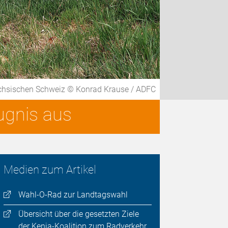
ächsischen Schweiz © Konrad Krause / ADFC
ugnis aus
Medien zum Artikel
Wahl-O-Rad zur Landtagswahl
Übersicht über die gesetzten Ziele
der Kenia-Koalition zum Radverkehr