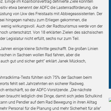
z. Einige im Koalitionsvertrag definierte Ziele konnten
Positiv etwa benennt der ADFC die Lastenradförderung, die
stung von Lkw des Freistaats mit Abbiegeassistenten. Der
sei hingegen nahezu zum Erliegen gekommen, die
nd wenig wirkungsvoll. Auch der Radtourismus werde von der
 noch unterschätzt. Von 18 erklärten Zielen des sächsischen
r Legislatur nicht erfüllt, sechs nur zum Teil.
Jahren einige kleine Schritte geschafft. Die großen Linien
schen in Sachsen wollen Rad fahren, aber die
 auch gut und sicher geht“ erklärt Janek Mücksch,
hrradklima-Tests fühlten sich 75% der Sachsen beim
rorts fehlt seit Jahrzehnten ein sicherer Radweg.
h entschärft, so der ADFC-Vorsitzende. „Die nächste
n braucht lediglich drei Dinge, damit sich jedes Schulkind
kann und Pendler auf dem Rad Bewegung in ihren Alltag
ehr Personal für die Planung und mehr Sicherheit für alle“