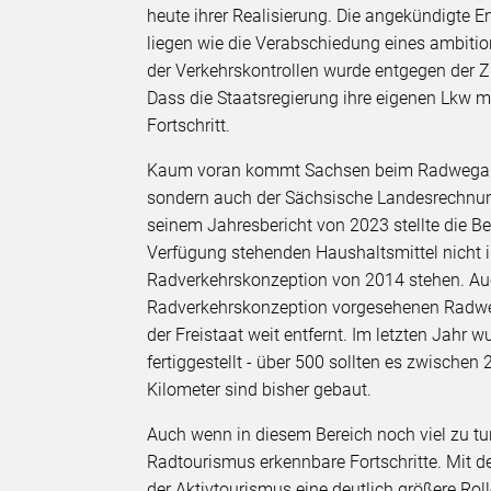
heute ihrer Realisierung. Die angekündigte 
liegen wie die Verabschiedung eines ambitio
der Verkehrskontrollen wurde entgegen der Zi
Dass die Staatsregierung ihre eigenen Lkw mi
Fortschritt.
Kaum voran kommt Sachsen beim Radwegausb
sondern auch der Sächsische Landesrechnungsh
seinem Jahresbericht von 2023 stellte die Be
Verfügung stehenden Haushaltsmittel nicht 
Radverkehrskonzeption von 2014 stehen. Auc
Radverkehrskonzeption vorgesehenen Radwega
der Freistaat weit entfernt. Im letzten Jah
fertiggestellt - über 500 sollten es zwische
Kilometer sind bisher gebaut.
Auch wenn in diesem Bereich noch viel zu tu
Radtourismus erkennbare Fortschritte. Mit de
der Aktivtourismus eine deutlich größere Roll