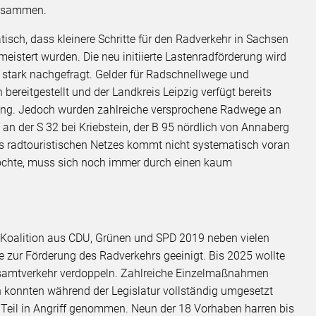
zusammen.
isch, dass kleinere Schritte für den Radverkehr in Sachsen
emeistert wurden. Die neu initiierte Lastenradförderung wird
stark nachgefragt. Gelder für Radschnellwege und
ereitgestellt und der Landkreis Leipzig verfügt bereits
ung. Jedoch wurden zahlreiche versprochene Radwege an
an der S 32 bei Kriebstein, der B 95 nördlich von Annaberg
es radtouristischen Netzes kommt nicht systematisch voran
öchte, muss sich noch immer durch einen kaum
e Koalition aus CDU, Grünen und SPD 2019 neben vielen
 zur Förderung des Radverkehrs geeinigt. Bis 2025 wollte
Gesamtverkehr verdoppeln. Zahlreiche Einzelmaßnahmen
n konnten während der Legislatur vollständig umgesetzt
 Teil in Angriff genommen. Neun der 18 Vorhaben harren bis